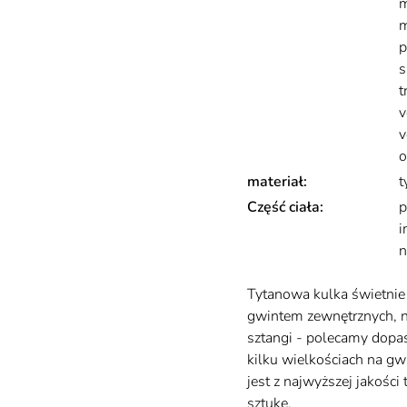
m
m
p
s
t
v
v
o
materiał
:
t
Część ciała
:
p
i
n
Opis
Tytanowa kulka świetnie 
gwintem zewnętrznych, np
sztangi - polecamy dopas
kilku wielkościach na 
jest z najwyższej jakośc
sztukę.