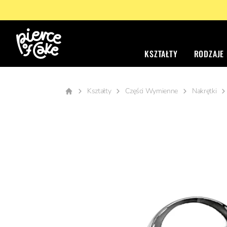
KSZTAŁTY
RODZAJE
Kształty
Części Wymienne
Nakrętki