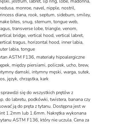
ęski, jestrum, labret, lip ring, lobe, madonna,
edusa, monroe, navel, nipple, nostril,
rincess diana, rook, septum, sideburn, smiley,
nake bites, snug, sternum, tongue web,
ragus, transverse lobe, triangle, venom,
ertical bridge, vertical hood, vertical labret,
ertical tragus, horizontal hood, inner labia,
uter labia, tongue
ytan ASTM F136, materiały hipoalergiczne
ępek, między piersiami, policzek, ucho, brew,
ntymny damski, intymny męski, warga, sutek,
os, język, chrząstka, kark
sprawdzi się do wszystkich prętów z
. do labretu, podkówki, twistera, banana czy
ować ją do pręta z tytanu. Dostępna jest w
gwint 1.2mm lub 1.6mm. Nakrętka wykonana
i tytanu ASTM F136, który nie uczula. Cena za