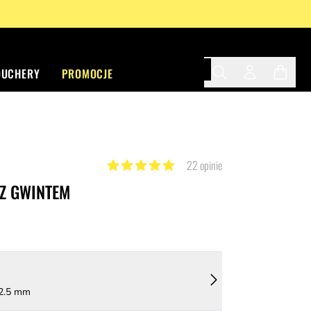
OUCHERY
PROMOCJE
Search
Twój profil
Twój ko
22 opinie
Z GWINTEM
 2.5 mm