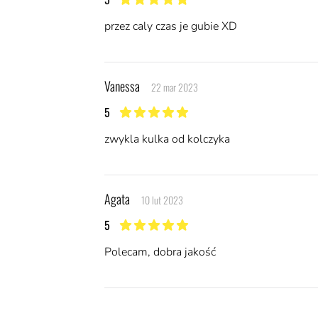
5 z 5 gwiazdek
przez caly czas je gubie XD
Vanessa
22 mar 2023
5
5 z 5 gwiazdek
zwykla kulka od kolczyka
Agata
10 lut 2023
5
5 z 5 gwiazdek
Polecam, dobra jakość