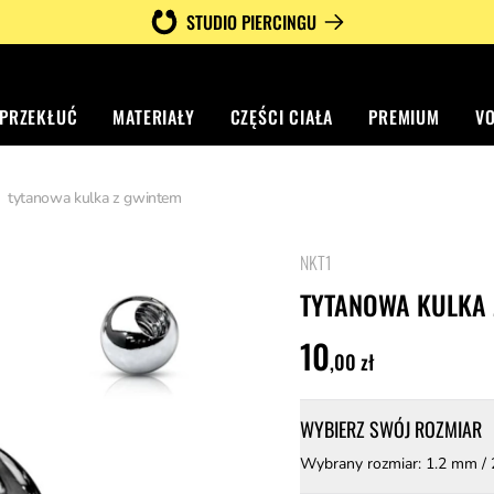
STUDIO PIERCINGU
 PRZEKŁUĆ
MATERIAŁY
CZĘŚCI CIAŁA
PREMIUM
V
tytanowa kulka z gwintem
NKT1
5 z 5 gwiazdek
TYTANOWA KULKA 
10
,00 zł
WYBIERZ SWÓJ ROZMIAR
Wybrany rozmiar: 1.2 mm /