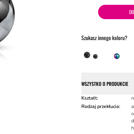
DO
Szukasz innego koloru?
Szczegóły
WSZYSTKO O PRODUKCIE
Atrybuty produktu
Kształt
:
n
Rodzaj przekłucia
:
a
c
d
h