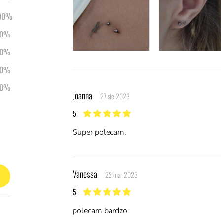
00%
0%
0%
0%
Ostatnie opinie
0%
Joanna
27 sie 2023
5
5 z 5 gwiazdek
Super polecam.
Vanessa
22 mar 2023
5
5 z 5 gwiazdek
polecam bardzo