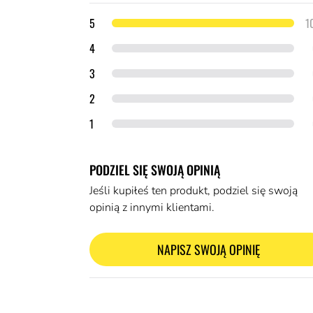
Szczegóły opinii
gwiazdek
5
1
gwiazdki
4
gwiazdki
3
gwiazdki
2
gwiazdka
1
PODZIEL SIĘ SWOJĄ OPINIĄ
Jeśli kupiłeś ten produkt, podziel się swoją
opinią z innymi klientami.
NAPISZ SWOJĄ OPINIĘ