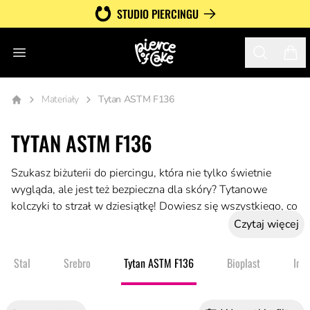
STUDIO PIERCINGU
Otwórz menu
Search
Twój
Materiały
Tytan ASTM F136
TYTAN ASTM F136
Szukasz biżuterii do piercingu, która nie tylko świetnie
wygląda, ale jest też bezpieczna dla skóry? Tytanowe
kolczyki to strzał w dziesiątkę! Dowiesz się wszystkiego, co
musisz wiedzieć o tej wyjątkowej biżuterii – dlaczego warto
Czytaj więcej
wybrać tytan, jakie są jego zalety, i jak dopasować kolczyki
do swojego stylu i potrzeb.Tytan to hipoalergiczny materiał,
Stal
Srebro
Tytan ASTM F136
Bioplast
Inn
który nie zawiera niklu, dlatego jest perfekcyjnym wyborem
dla osób z wrażliwą skórą. Co więcej, jest ultra lekki –
nosząc kolczyki tytanowe, praktycznie nie czujesz, że masz