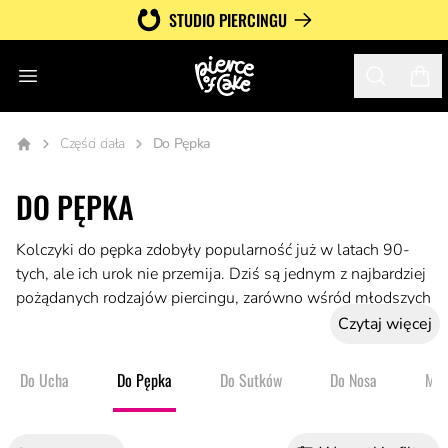
STUDIO PIERCINGU
Otwórz menu
Search
Twój
Części ciała
Do Pępka
DO PĘPKA
Kolczyki do pępka zdobyły popularność już w latach 90-
tych, ale ich urok nie przemija. Dziś są jednym z najbardziej
pożądanych rodzajów piercingu, zarówno wśród młodszych
dziewczyn, jak i dojrzałych kobiet. Kolczyk w pępku dodaje
Czytaj więcej
uroku w każdym wieku, będąc jedną z bardziej seksownych
i subtelnych ozdób ciała.
Do Ucha
Do Pępka
Do Sutków
Do Nosa
Mię
W Pierce of Cake oferujemy szeroką gamę kolczyków do
pępka, wyselekcjonowanych spośród najlepszych