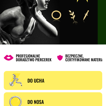
NEXTCAKE_HOMEPAGE.OFFERS.HEADING
PROFESJONALNE
BEZPIECZNE,
DORADZTWO PIERCEREK
CERTYFIKOWANE MATERIAŁ
KUPUJ WEDŁUG KATEGORII
DO UCHA
DO NOSA