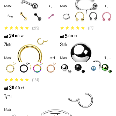
Materiał: stal chirurgiczna 316L, stal
Materiał: stal chirurgiczna 316L, stal
(215)
(179)
4.9 z 5 gwiazdek
4.9 z 5 gwiazdek
24
5
od
,00 zł
od
,00 zł
Złote kółko typu clicker
Stalowa kulka z gwintem
Materiał: stal z powłoką PVD, stal
Materiał: stal chirurgiczna 316L, stal
(134)
4.9 z 5 gwiazdek
30
od
,00 zł
Tytanowe kółko typu clicker
Materiał: tytan ASTM F136, materiały hipoalergiczne