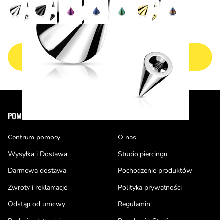
NASTĘPNA STRONA
Stopka
POMOC
PIERCE OF CAKE
Centrum pomocy
O nas
Wysyłka i Dostawa
Studio piercingu
Darmowa dostawa
Pochodzenie produktów
Zwroty i reklamacje
Polityka prywatności
Odstąp od umowy
Regulamin