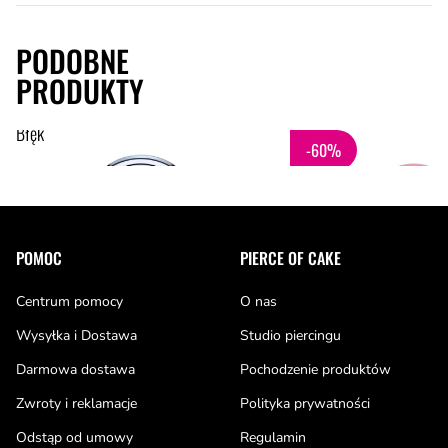
PODOBNE
PRODUKTY
4
chwilowy brak
od
,40 zł
11
,00 zł
Czerwona podkówka z biof
Błękitna podkówka z kulkami (pvd)
-60%
Stopka
POMOC
PIERCE OF CAKE
Centrum pomocy
O nas
Wysyłka i Dostawa
Studio piercingu
Darmowa dostawa
Pochodzenie produktów
Zwroty i reklamacje
Polityka prywatności
Odstąp od umowy
Regulamin