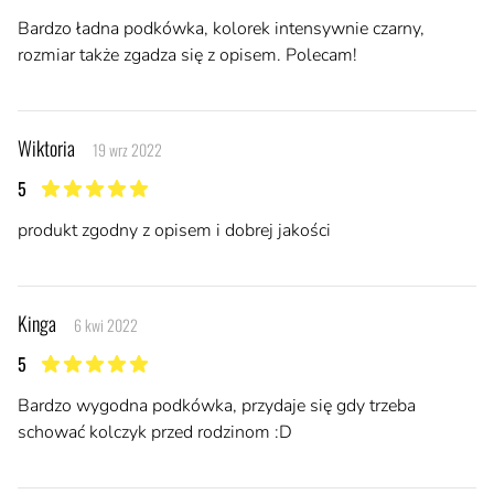
Bardzo ładna podkówka, kolorek intensywnie czarny,
rozmiar także zgadza się z opisem. Polecam!
Wiktoria
19 wrz 2022
5
5 z 5 gwiazdek
produkt zgodny z opisem i dobrej jakości
Kinga
6 kwi 2022
5
5 z 5 gwiazdek
Bardzo wygodna podkówka, przydaje się gdy trzeba
schować kolczyk przed rodzinom :D