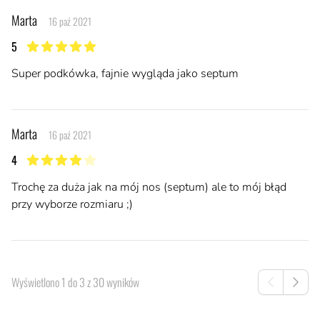
Marta
16 paź 2021
5
5 z 5 gwiazdek
Super podkówka, fajnie wygląda jako septum
Marta
16 paź 2021
4
4 z 5 gwiazdek
Trochę za duża jak na mój nos (septum) ale to mój błąd
przy wyborze rozmiaru ;)
Wyświetlono
1
do
3
z
30
wyników
Poprzednie
Następ