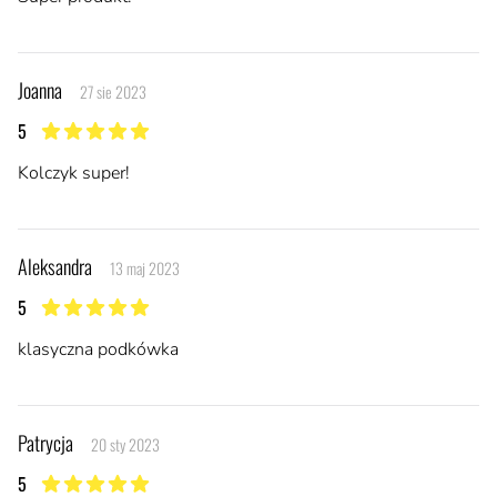
Joanna
27 sie 2023
5
5 z 5 gwiazdek
Kolczyk super!
Aleksandra
13 maj 2023
5
5 z 5 gwiazdek
klasyczna podkówka
Patrycja
20 sty 2023
5
5 z 5 gwiazdek