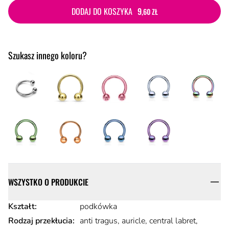
DODAJ DO KOSZYKA
9
,60 ZŁ
Szukasz innego koloru?
Szczegóły
WSZYSTKO O PRODUKCIE
Atrybuty produktu
Kształt
:
podkówka
Rodzaj przekłucia
:
anti tragus, auricle, central labret,