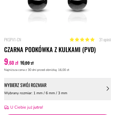
PKSPV1-CN
31 opinii
4.8 z 5 gwiazdek
CZARNA PODKÓWKA Z KULKAMI (PVD)
9
,60 zł
16
,00 zł
Najniższa cena z 30 dni przed obniżką: 16
,00 zł
WYBIERZ SWÓJ ROZMIAR
Wybrany rozmiar: 1 mm / 6 mm / 3 mm
U Ciebie już
jutro
!