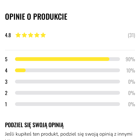
OPINIE O PRODUKCIE
4.8
(31)
4.8 z 5 gwiazdek
Szczegóły opinii
gwiazdek
5
90%
gwiazdki
4
10%
gwiazdki
3
0%
gwiazdki
2
0%
gwiazdka
1
0%
PODZIEL SIĘ SWOJĄ OPINIĄ
Jeśli kupiłeś ten produkt, podziel się swoją opinią z innymi