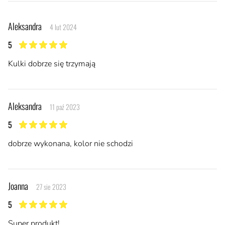
Ostatnie opinie
Aleksandra
4 lut 2024
5
5 z 5 gwiazdek
Kulki dobrze się trzymają
Aleksandra
11 paź 2023
5
5 z 5 gwiazdek
dobrze wykonana, kolor nie schodzi
Joanna
27 sie 2023
5
5 z 5 gwiazdek
Super produkt!