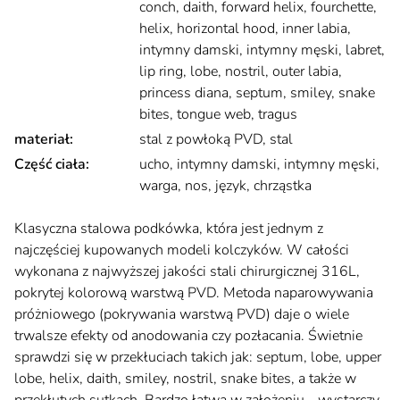
conch, daith, forward helix, fourchette,
helix, horizontal hood, inner labia,
intymny damski, intymny męski, labret,
lip ring, lobe, nostril, outer labia,
princess diana, septum, smiley, snake
bites, tongue web, tragus
materiał
:
stal z powłoką PVD, stal
Część ciała
:
ucho, intymny damski, intymny męski,
warga, nos, język, chrząstka
Opis
Klasyczna stalowa podkówka, która jest jednym z
najczęściej kupowanych modeli kolczyków. W całości
wykonana z najwyższej jakości stali chirurgicznej 316L,
pokrytej kolorową warstwą PVD. Metoda naparowywania
próżniowego (pokrywania warstwą PVD) daje o wiele
trwalsze efekty od anodowania czy pozłacania. Świetnie
sprawdzi się w przekłuciach takich jak: septum, lobe, upper
lobe, helix, daith, smiley, nostril, snake bites, a także w
przekłutych sutkach. Bardzo łatwa w założeniu - wystarczy