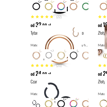
(22)
5 z 5 gwiazdek
4.9 z 
32
1
od
,00 zł
od
Tytanowe kółko clicker Różowe złoto
Złoty 
Materiał: tytan ASTM F136, materiały hipoalergiczne
Materi
(25)
4.9 z 5 gwiazdek
5 z 5 
24
2
od
,00 zł
od
Czarne matowe kółko typu clicker
Złoty 
Materiał: stal z powłoką PVD, stal
Materi