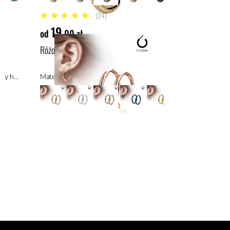
(24)
5 z 5 gwiazdek
19
od
,00 zł
Różowo-złoty clicker do ucha
Materiał: tytan ASTM F136, materiały hipoalergiczne
Materiał: stal z powłoką PVD, stal