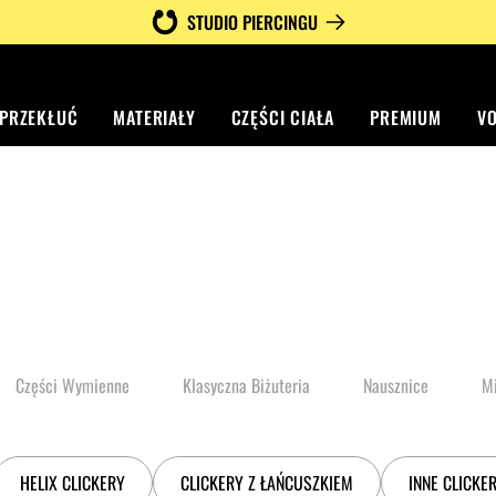
STUDIO PIERCINGU
 PRZEKŁUĆ
MATERIAŁY
CZĘŚCI CIAŁA
PREMIUM
V
Części Wymienne
Klasyczna Biżuteria
Nausznice
M
HELIX CLICKERY
CLICKERY Z ŁAŃCUSZKIEM
INNE CLICKE