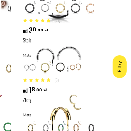
(27)
4.9 z 5 gwiazdek
30
od
,00 zł
ha
Stalowy clicker z kulką
l
Materiał: stal chirurgiczna 316L, stal
Filtry
(6)
5 z 5 gwiazdek
18
od
,00 zł
Złoty cienki mini clicker do ucha
Materiał: stal z powłoką PVD, stal