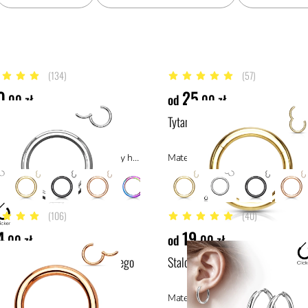
(134)
(57)
5 gwiazdek
4.9 z 5 gwiazdek
0
25
,00 zł
od
,00 zł
we kółko typu clicker
Tytanowe złote kółko clicker
Materiał: tytan ASTM F136, materiały hipoalergiczne
(106)
(40)
gwiazdek
5 z 5 gwiazdek
4
19
,00 zł
od
,00 zł
typu clicker w kolorze różowego
Stalowy clicker do ucha
ał: stal z powłoką PVD, stal
Materiał: stal chirurgiczna 316L, sta