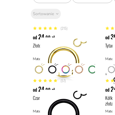
Sortowanie
(215)
4.9 z 5 gwiazdek
4.9 z 
24
3
od
,00 zł
od
Złote kółko typu clicker
Tytano
Materiał: stal z powłoką PVD, stal
(57)
4.9 z 5 gwiazdek
5 z 5 
24
2
od
,00 zł
od
Czarne kółko typu clicker
Kółko 
złota
Materiał: stal z powłoką PVD, stal
Materi