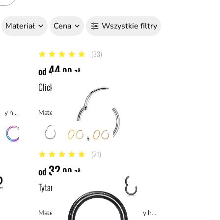
Materiał
Cena
Wszystkie filtry
(33)
4.9 z 5 gwiazdek
44
od
,00 zł
Clicker ze srebra
Materiał: tytan ASTM F136, materiały hipoalergiczne
Materiał: srebro
(21)
4.8 z 5 gwiazdek
32
od
,00 zł
Tytanowe czarne kółko clicker
l
Materiał: tytan ASTM F136, materiały hipoalergiczne