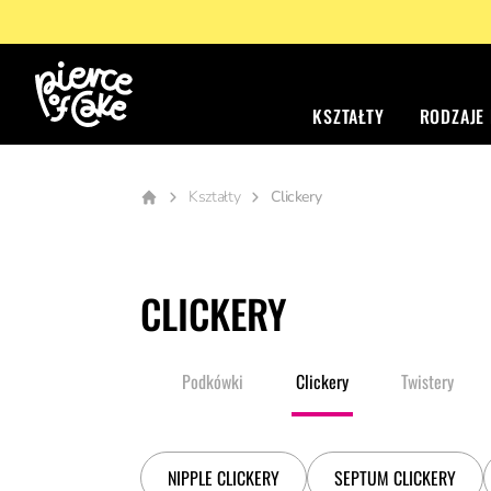
KSZTAŁTY
RODZAJE
Kształty
Clickery
CLICKERY
hacze
Sztangi
Podkówki
Clickery
Twistery
NIPPLE CLICKERY
SEPTUM CLICKERY