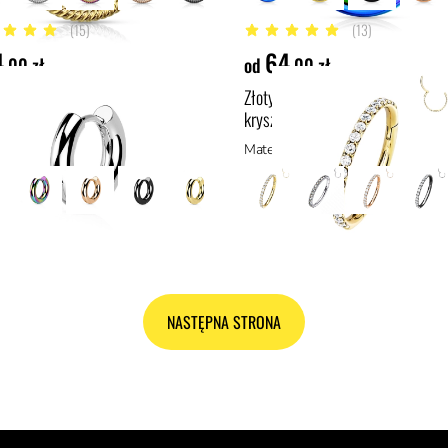
(15)
(13)
gwiazdek
4.9 z 5 gwiazdek
4
64
,00 zł
od
,00 zł
y gruby mini clicker do ucha
Złoty tytanowy helix clicker białe
kryształki
ał: stal chirurgiczna 316L, stal
NASTĘPNA STRONA