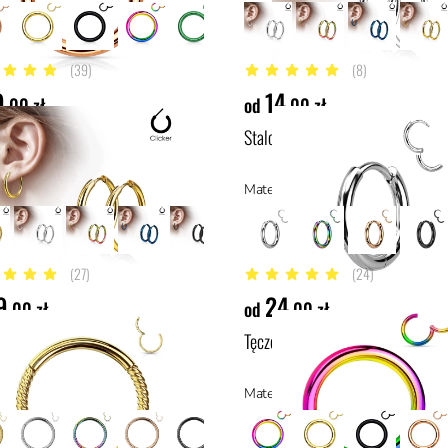
(39)
(8)
5 gwiazdek
5 z 5 gwiazdek
9
14
,00 zł
od
,00 zł
clicker do ucha
Stalowy cienki mini clicker do uc
ał: stal z powłoką PVD, stal
Materiał: stal chirurgiczna 316L, sta
(27)
(24)
gwiazdek
4.6 z 5 gwiazdek
9
24
,00 zł
od
,00 zł
clicker Braided steel
Tęczowe kółko typu clicker
ał: stal z powłoką PVD, stal
Materiał: stal z powłoką PVD, stal