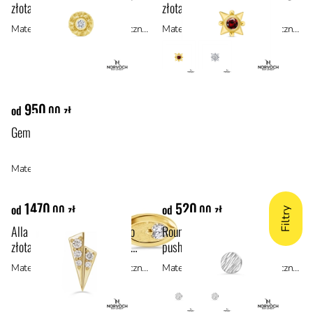
złota 14k z cyrkonią
złota 14k z rubinem
Materiał: materiały hipoalergiczne, złoto 14k
Materiał: materiały hipoalergiczne, złoto 14k
950
od
,00 zł
Gemmed oval ozdoba push-in z żółtego złota 14k
Materiał: materiały hipoalergiczne, złoto 14k
1470
520
od
,00 zł
od
,00 zł
Filtry
Alla ozdoba push-in z żółtego
Round disc diamond cut ozdoba
złota 14k z cyrkonią ( prawa
push-in z białego złota 14k
strona )
Materiał: materiały hipoalergiczne, złoto 14k
Materiał: materiały hipoalergiczne, złoto 14k