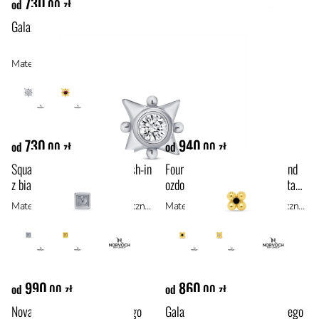
730
od
,00 zł
Galaxy ozdoba push-in z białego żółtego złota 14k
Materiał: materiały hipoalergiczne, złoto 14k
730
940
od
,00 zł
od
,00 zł
Square with bead ozdoba push-in
Four beads with black diamond
z białego złota 14k
ozdoba push-in z żółtego złota
14k
Materiał: materiały hipoalergiczne, złoto 14k
Materiał: materiały hipoalergiczne, złoto 14k
990
860
od
,00 zł
od
,00 zł
Nova ozdoba push-in z żółtego
Galaxy ozdoba push-in z żółtego