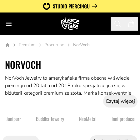
STUDIO PIERCINGU
Otwórz menu
Search
Twój
Premium
Producenci
NorVoch
NORVOCH
NorVoch Jewelry to amerykańska firma obecna w świecie
piercingu od 20 lat a od 2018 roku specjalizująca się w
biżuterii kategorii premium ze złota. Marka konsekwentnie
stawia na unikatowe i nowoczesne wzornictwo w imię
Czytaj więcej
przyświecającego jej hasła: “Miej odwagę być innym!”.
Junipurr
Buddha Jewelry
NeoMetal
Inni producenci
To docenienie indywidualizmu w połączeniu ze
współczesnymi trendami i materiałami najwyższej jakości
sprawia, że wzory NorVoch są ikonami stylu.