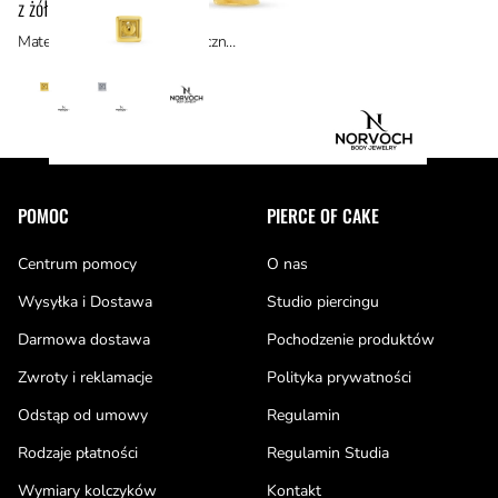
z żółtego złota 14k
Materiał: materiały hipoalergiczne, złoto 14k
Stopka
POMOC
PIERCE OF CAKE
Centrum pomocy
O nas
Wysyłka i Dostawa
Studio piercingu
Darmowa dostawa
Pochodzenie produktów
Zwroty i reklamacje
Polityka prywatności
Odstąp od umowy
Regulamin
Rodzaje płatności
Regulamin Studia
Wymiary kolczyków
Kontakt