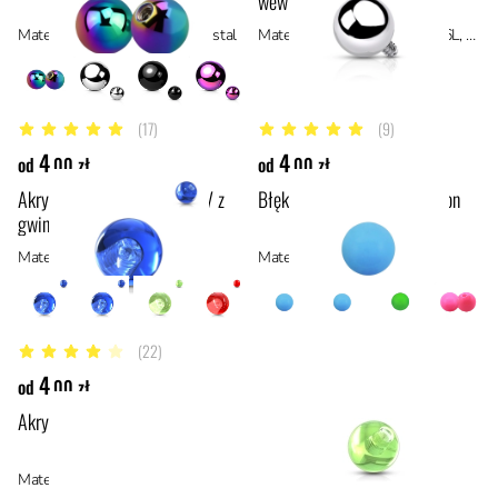
wewnętrznym
Materiał: stal z powłoką PVD, stal
Materiał: stal chirurgiczna 316L, stal
(17)
(9)
4.6 z 5 gwiazdek
5 z 5 gwiazdek
4
4
od
,00 zł
od
,00 zł
Akrylowa niebieska kulka UV z
Błękitna, akrylowa kulka Neon
gwintem
Materiał: akryl
Materiał: akryl
(22)
4 z 5 gwiazdek
4
od
,00 zł
Akrylowa cytrynowa kulka UV z gwintem
Materiał: akryl