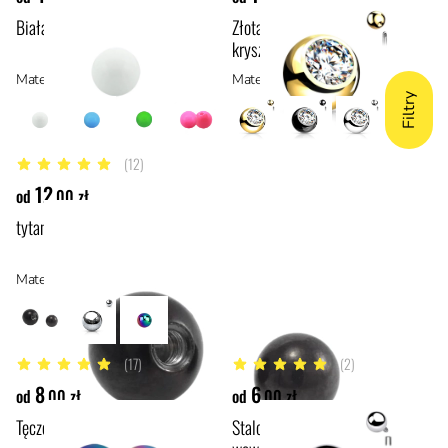
Biała, akrylowa kulka
Złota kulka z białym
kryształkiem
Materiał: akryl
Materiał: stal anodowana tytanem, stal
Filtry
(12)
4.9 z 5 gwiazdek
12
od
,00 zł
tytanowa czarna kulka z gwintem
Materiał: tytan ASTM F136, materiały hipoalergiczne
(17)
(2)
4.9 z 5 gwiazdek
5 z 5 gwiazdek
8
6
od
,00 zł
od
,00 zł
Tęczowa kulka ze stali
Stalowa kulka z gwintem