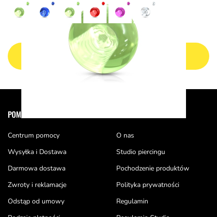
NASTĘPNA STRONA
Stopka
POMOC
PIERCE OF CAKE
Centrum pomocy
O nas
Wysyłka i Dostawa
Studio piercingu
Darmowa dostawa
Pochodzenie produktów
Zwroty i reklamacje
Polityka prywatności
Odstąp od umowy
Regulamin