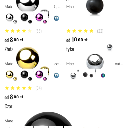
Materiał: stal chirurgiczna 316L, stal
Materiał: akryl
(55)
(22)
4.3 z 5 gwiazdek
5 z 5 gwiazdek
8
10
od
,00 zł
od
,00 zł
Złota kulka z gwintem
tytanowa kulka z gwintem
Materiał: stal anodowana tytanem, stal
Materiał: tytan ASTM F136, materiały hipoalergiczne
(34)
4.9 z 5 gwiazdek
8
od
,00 zł
Czarna kulka z gwintem
Materiał: stal anodowana tytanem, stal