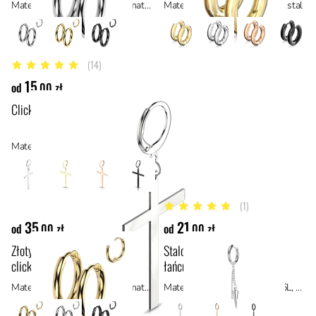
Materiał: tytan ASTM F136, materiały hipoalergiczne
Materiał: stal z powłoką PVD, stal
(14)
4.9 z 5 gwiazdek
15
od
,00 zł
Clicker z dużym krzyżem
Materiał: stal chirurgiczna 316L, stal
(1)
5 z 5 gwiazdek
35
21
od
,00 zł
od
,00 zł
Złoty tytanowy cienki mini
Stalowy clicker do ucha z
clicker do ucha
łańcuszkami i kolcem
Materiał: tytan ASTM F136, materiały hipoalergiczne
Materiał: stal chirurgiczna 316L, stal