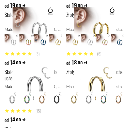
19
19
od
,00 zł
od
,00 zł
Stalowy clicker do ucha
Złoty clicker do ucha
Materiał: stal chirurgiczna 316L, stal
Materiał: stal z powłoką PVD, stal
(8)
(6)
5 z 5 gwiazdek
5 z 5 gwiazdek
14
18
od
,00 zł
od
,00 zł
Stalowy cienki mini clicker do
Złoty cienki mini clicker do ucha
ucha
Materiał: stal chirurgiczna 316L, stal
Materiał: stal z powłoką PVD, stal
(15)
5 z 5 gwiazdek
14
od
,00 zł