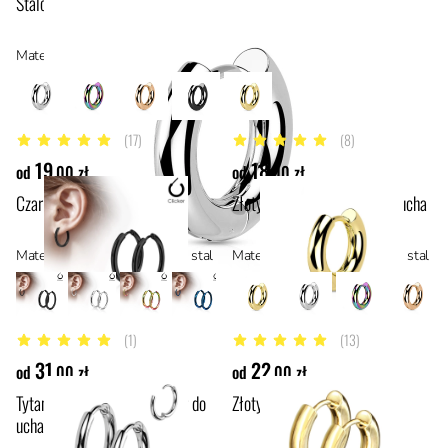
Stalowy gruby mini clicker do ucha
Materiał: stal chirurgiczna 316L, stal
(17)
(8)
5 z 5 gwiazdek
5 z 5 gwiazdek
19
18
od
,00 zł
od
,00 zł
Czarny clicker do ucha
Złoty gruby mini clicker do ucha
Materiał: stal z powłoką PVD, stal
Materiał: stal z powłoką PVD, stal
(1)
(13)
5 z 5 gwiazdek
4.7 z 5 gwiazdek
31
22
od
,00 zł
od
,00 zł
Tytanowy cienki mini clicker do
Złoty gruby clicker do ucha
ucha