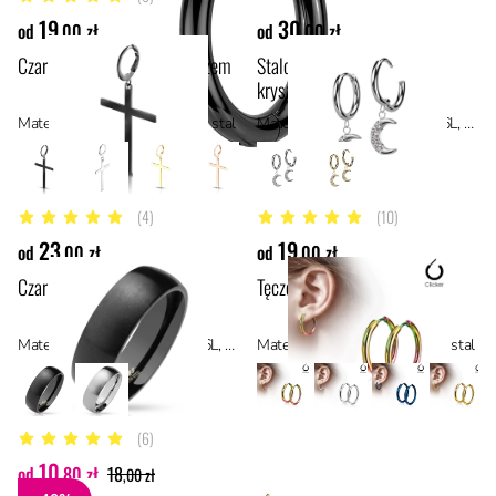
5 z 5 gwiazdek
19
30
od
,00 zł
od
,00 zł
Czarny clicker z dużym krzyżem
Stalowy clicker do ucha z
kryształowym księżycem
Materiał: stal z powłoką PVD, stal
Materiał: stal chirurgiczna 316L, stal
(4)
(10)
4.8 z 5 gwiazdek
5 z 5 gwiazdek
23
19
od
,00 zł
od
,00 zł
Czarna matowa obrączka
Tęczowy clicker do ucha
Materiał: stal chirurgiczna 316L, stal, stal z powłoką PVD
Materiał: stal z powłoką PVD, stal
(6)
5 z 5 gwiazdek
10
od
,80 zł
18
,00 zł