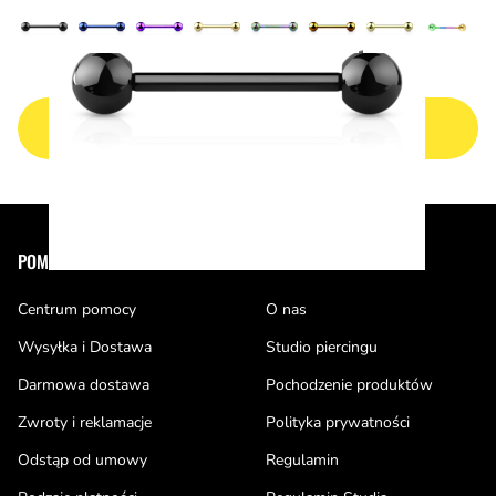
NASTĘPNA STRONA
Stopka
POMOC
PIERCE OF CAKE
Centrum pomocy
O nas
Wysyłka i Dostawa
Studio piercingu
Darmowa dostawa
Pochodzenie produktów
Zwroty i reklamacje
Polityka prywatności
Odstąp od umowy
Regulamin