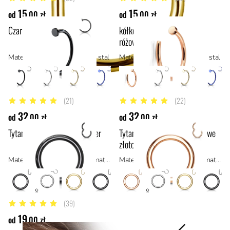
4.8 z 5 gwiazdek
4.7 z 5 gwiazdek
15
15
od
,00 zł
od
,00 zł
Czarne kółko do nosa
kółko do nosa w kolorze
różowego złota
Materiał: stal z powłoką PVD, stal
Materiał: stal z powłoką PVD, stal
(21)
(22)
4.8 z 5 gwiazdek
5 z 5 gwiazdek
32
32
od
,00 zł
od
,00 zł
Tytanowe czarne kółko clicker
Tytanowe kółko clicker Różowe
złoto
Materiał: tytan ASTM F136, materiały hipoalergiczne
Materiał: tytan ASTM F136, materiały hipoalergiczne
(39)
4.9 z 5 gwiazdek
19
od
,00 zł