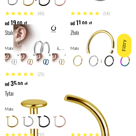
(40)
(54)
5 z 5 gwiazdek
4.7 z 5 gwiazdek
19
11
od
,00 zł
od
,00 zł
Stalowy clicker do ucha
Złote rozginane kółko
Filtry
Materiał: stal chirurgiczna 316L, stal
Materiał: stal z powłoką PVD, stal
(25)
4.8 z 5 gwiazdek
35
od
,00 zł
Tytanowe złote kółko D-ring do nosa
Materiał: tytan ASTM F136, materiały hipoalergiczne
(32)
(32)