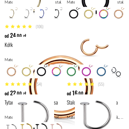
Materiał: stal z powłoką PVD, stal
Materiał: stal z powłoką PVD, stal
(106)
5 z 5 gwiazdek
24
od
,00 zł
Kółko typu clicker w kolorze różowego złota
Materiał: stal z powłoką PVD, stal
(54)
(55)
4.9 z 5 gwiazdek
5 z 5 gwiazdek
22
16
od
,00 zł
od
,00 zł
Tytanowe kółko D-ring do nosa
Stalowe kółko D-ring do nosa
Materiał: tytan ASTM F136, materiały hipoalergiczne
Materiał: stal chirurgiczna 316L, stal