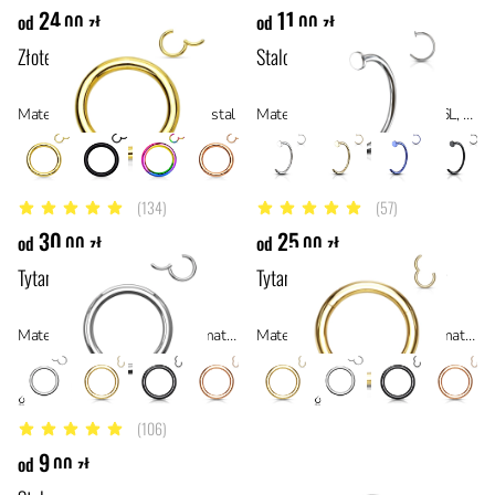
24
11
od
,00 zł
od
,00 zł
Złote kółko typu clicker
Stalowe kółko do nosa
Materiał: stal z powłoką PVD, stal
Materiał: stal chirurgiczna 316L, stal
(134)
(57)
4.9 z 5 gwiazdek
4.9 z 5 gwiazdek
30
25
od
,00 zł
od
,00 zł
Tytanowe kółko typu clicker
Tytanowe złote kółko clicker
Materiał: tytan ASTM F136, materiały hipoalergiczne
Materiał: tytan ASTM F136, materiały hipoalergiczne
(106)
4.5 z 5 gwiazdek
9
od
,00 zł