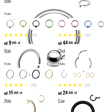
Stalowe kółko zamykane kulką
Materiał: stal chirurgiczna 316L, stal
(117)
(33)
4.7 z 5 gwiazdek
4.9 z 5 gwiazdek
9
44
od
,00 zł
od
,00 zł
Stalowe rozginane kółko
Clicker ze srebra
Materiał: stal chirurgiczna 316L, stal
Materiał: srebro
(30)
(57)
4.4 z 5 gwiazdek
4.9 z 5 gwiazdek
15
24
od
,00 zł
od
,00 zł
Złote kółko do nosa
Czarne kółko typu clicker