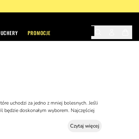
OUCHERY
PROMOCJE
Search
Twój profil
Twój ko
które uchodzi za jedno z mniej bolesnych. Jeśli
stril będzie doskonałym wyborem. Najczęściej
Czytaj więcej
ziej ozdobnego piercingu, możesz zdecydować