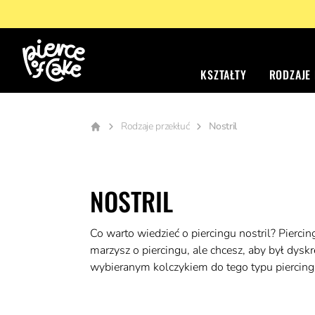
KSZTAŁTY
RODZAJE
Rodzaje przekłuć
Nostril
NOSTRIL
Co warto wiedzieć o piercingu nostril? Piercin
marzysz o piercingu, ale chcesz, aby był dysk
wybieranym kolczykiem do tego typu piercingu 
Standardowe przekłucie jednego płatka nosa t