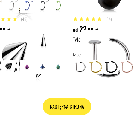
(43)
(54)
5 gwiazdek
4.9 z 5 gwiazdek
22
,00 zł
od
,00 zł
wy kolec z gwintem
Tytanowe kółko D-ring do nosa
ał: stal chirurgiczna 316L, stal
NASTĘPNA STRONA