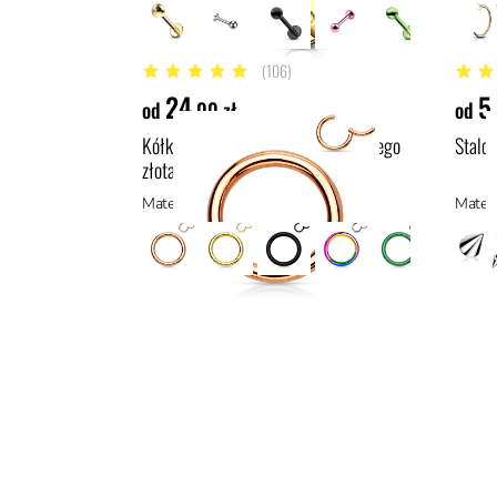
(106)
5 z 5 gwiazdek
4.9 z 
24
5
od
,00 zł
od
Kółko typu clicker w kolorze różowego
Stalo
złota
Materiał: stal z powłoką PVD, stal
Materi