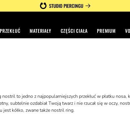
STUDIO PIERCINGU
 PRZEKŁUĆ
MATERIAŁY
CZĘŚCI CIAŁA
PREMIUM
V
g nostril to jedno z najpopularniejszych przekłuć w płatku nosa, 
retny, subtelnie ozdabiał Twoją twarz i nie rzucał się w oczy, no
jest kółko, zwane także nostril ring.
o tzw. standard nostril. Jeśli masz więcej odwagi i chcesz bard