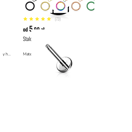
(73)
4.9 z 5 gwiazdek
5
od
,00 zł
Stalowy labret
Materiał: tytan ASTM F136, materiały hipoalergiczne
Materiał: stal chirurgiczna 316L, stal