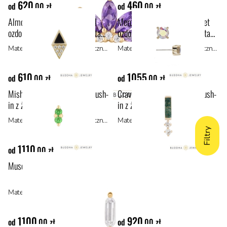
620
460
od
,00 zł
od
,00 zł
Almost Famous Black Spinel
Mercury Mist Topaz prong set
ozdoba push-in z żółtego złota
ozdoba push-in z żółtego złota
14k
14k
Materiał: materiały hipoalergiczne, złoto 14k
Materiał: materiały hipoalergiczne, złoto 14k
610
1055
od
,00 zł
od
,00 zł
Mishka II Tsavorite ozdoba push-
Crave Moss Agate ozdoba push-
in z żółtego złota 14k
in z żółtego złota 14k
Materiał: materiały hipoalergiczne, złoto 14k
Materiał: materiały hipoalergiczne, złoto 14k
Filtry
1110
od
,00 zł
Musea ozdoba push-in z żółtego złota 14k
Materiał: materiały hipoalergiczne, złoto 14k
1100
920
od
,00 zł
od
,00 zł