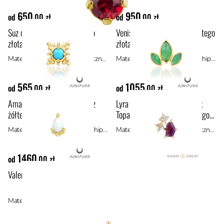
650
950
od
,00 zł
od
,00 zł
Suz ozdoba push-in z żółtego
Venis II ozdoba push-in z żółtego
złota 14k
złota 14k
Materiał: materiały hipoalergiczne, złoto 14k
Materiał: złoto 14k, materiały hipoalergiczne
565
1055
od
,00 zł
od
,00 zł
Amani Opal ozdoba push-in z
Lyra Amethyst Mercury Mist
żółtego złota 14k
Topaz ozdoba push-in z żółtego
złota 14k
Materiał: złoto 14k, materiały hipoalergiczne
Materiał: materiały hipoalergiczne, złoto 14k
1460
od
,00 zł
Valentina Amethyst ozdoba push-in z żółtego złota 14k
Materiał: materiały hipoalergiczne, złoto 14k