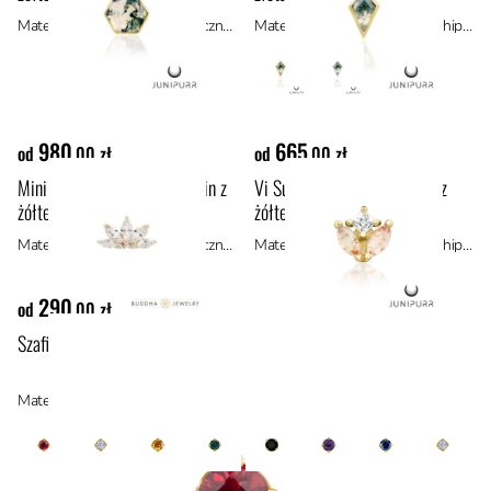
Materiał: materiały hipoalergiczne, złoto 14k
Materiał: złoto 14k, materiały hipoalergiczne
980
665
od
,00 zł
od
,00 zł
Mini Valentina ozdoba push-in z
Vi Sunstone ozdoba push-in z
żółtego złota 14k
żółtego złota 14k
Materiał: materiały hipoalergiczne, złoto 14k
Materiał: złoto 14k, materiały hipoalergiczne
290
od
,00 zł
Szafir Songea w oprawie prong set ze złota 18k
Materiał: materiały hipoalergiczne