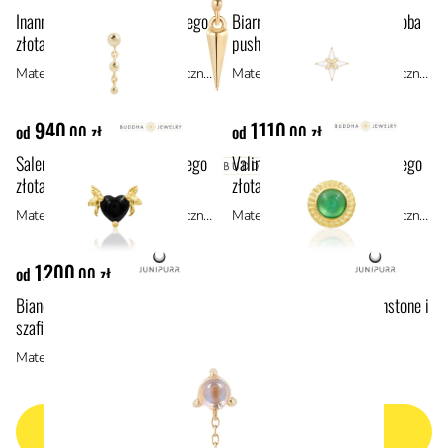
Inanna ozdoba push-in z żółtego
Biarritz Mother of Pearl ozdoba
złota 14k
push-in z żółtego złota 14k
Materiał: materiały hipoalergiczne, złoto 14k
Materiał: materiały hipoalergiczne, złoto 14k
940
1110
od
,00 zł
od
,00 zł
Salem ozdoba push-in z żółtego
Valina ozdoba push-in z żółtego
złota 14k
złota 14k
Materiał: materiały hipoalergiczne, złoto 14k
Materiał: materiały hipoalergiczne, złoto 14k
1200
od
,00 zł
Bianca ozdoba push-in z żółtego złota 14k z kamieniem moonstone i
szafirem
Materiał: złoto 14k, materiały hipoalergiczne
NASTĘPNA STRONA