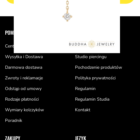
Stopka
POMOC
PIERCE OF CAKE
Centrum pomocy
O nas
Wysyłka i Dostawa
Studio piercingu
Darmowa dostawa
Pochodzenie produktów
Zwroty i reklamacje
Polityka prywatności
Odstąp od umowy
Regulamin
Rodzaje płatności
Regulamin Studia
Wymiary kolczyków
Kontakt
Poradnik
ZAKUPY
JĘZYK