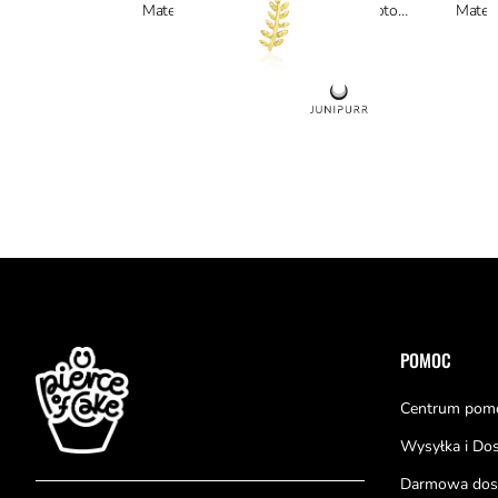
Materiał: materiały hipoalergiczne, złoto 14k
Stopka
POMOC
Centrum pom
Wysyłka i Do
Darmowa dos