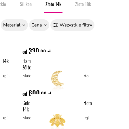
odpornością na uszkodzenia i zarysowania
zkło
Silikon
Złoto 14k
Złoto 18k
Materiał
Cena
Wszystkie filtry
330
od
,00 zł
a 14k
Hammered Moon ozdoba push-in z
żółtego złota 14k
Materiał: złoto 14k, materiały hipoalergiczne
Materiał: materiały hipoalergiczne, złoto 14k
600
od
,00 zł
Gold Bee ozdoba push-in z żółtego złota
14k
Materiał: złoto 14k, materiały hipoalergiczne
Materiał: złoto 14k, materiały hipoalergiczne