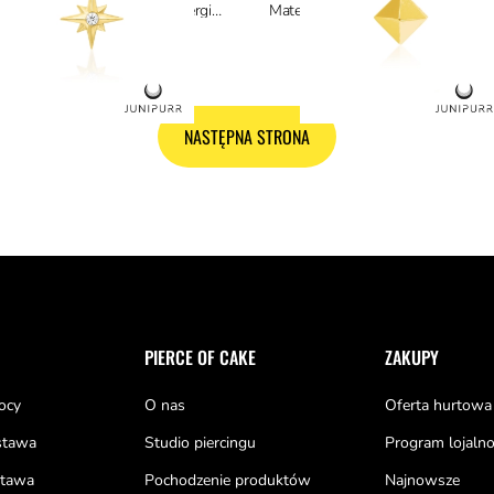
Materiał: złoto 14k, materiały hipoalergiczne
NASTĘPNA STRONA
PIERCE OF CAKE
ZAKUPY
ocy
O nas
Oferta hurtowa
stawa
Studio piercingu
Program lojaln
tawa
Pochodzenie produktów
Najnowsze