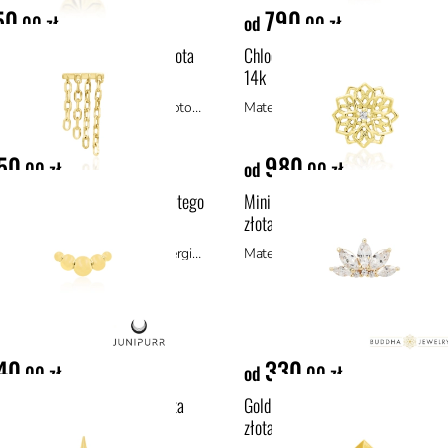
50
790
,00 zł
od
,00 zł
 ozdoba push-in z żółtego złota
Chloe ozdoba push-in z żółtego zł
14k
Materiał: materiały hipoalergiczne, złoto 14k
50
980
,00 zł
od
,00 zł
roissant ozdoba push-in z żółtego
Mini Valentina ozdoba push-in z ż
14k
złota 14k
Materiał: złoto 14k, materiały hipoalergiczne
40
330
,00 zł
od
,00 zł
 ozdoba push-in z żółtego złota
Gold Pyramid ozdoba push-in z żó
złota 14k