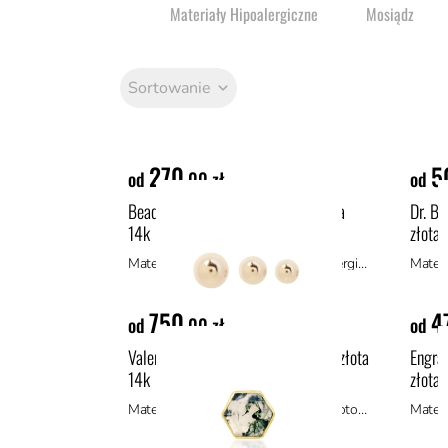
To najpopularniejszy wybór do produkcji biżu
Materiały Naturalne
Materiały Hipoalergiczne
Mosiądz
podczas codziennego noszenia.
Sortowanie
270
5
od
,00 zł
od
Bead ozdoba push-in z żółtego złota
Dr. Bl
14k
złota 
Materiał: złoto 14k, materiały hipoalergiczne
750
4
od
,00 zł
od
Valerie II ozdoba push-in z żółtego złota
Engrav
14k
złota 
Materiał: materiały hipoalergiczne, złoto 14k