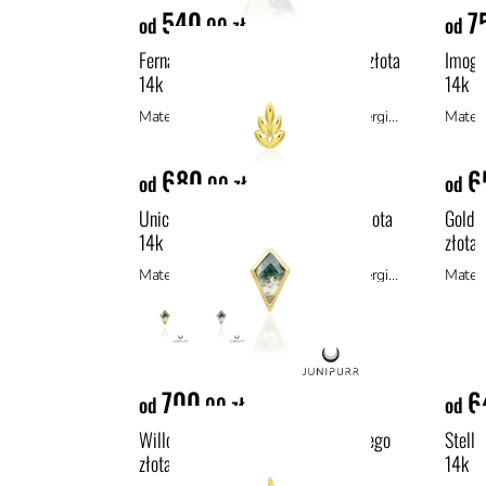
540
7
od
,00 zł
od
Fernanda ozdoba push-in z żółtego złota
Imogen
14k
14k
Materiał: złoto 14k, materiały hipoalergiczne
680
6
od
,00 zł
od
Unice II ozdoba push-in z żółtego złota
Gold C
14k
złota 
Materiał: złoto 14k, materiały hipoalergiczne
700
6
od
,00 zł
od
Willow Right ozdoba push-in z żółtego
Stella
złota 14k
14k