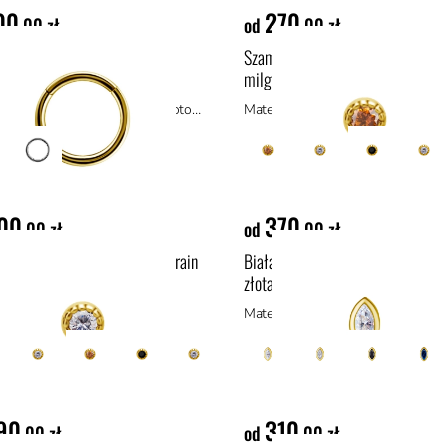
00
270
,00 zł
od
,00 zł
r z żółtego złota 18k
Szampańska cyrkonia w oprawie
milgrain bezel set ze złota 18k
Materiał: materiały hipoalergiczne, złoto 14k
Materiał: materiały hipoalergiczne
00
370
,00 zł
od
,00 zł
nt lab-grown w oprawie milgrain
Biała cyrkonia marquise bezel set
set ze złota 18k
złota 18k
ał: materiały hipoalergiczne
Materiał: materiały hipoalergiczne
90
310
,00 zł
od
,00 zł