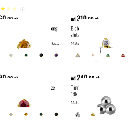
(2)
gwiazdek
60
310
,00 zł
od
,00 zł
ańska cyrkonia w oprawie prong
Białe cyrkonie trinity w oprawie 
 złota 18k
złota 18k
Materiał: materiały hipoalergiczne, cyrkonia
Materiał: materiały hipoalergiczne
90
240
,00 zł
od
,00 zł
 Songea w oprawie prong set ze
Trinity ozdoba push-in z białego z
18k
18k
ał: materiały hipoalergiczne
Materiał: materiały hipoalergiczne