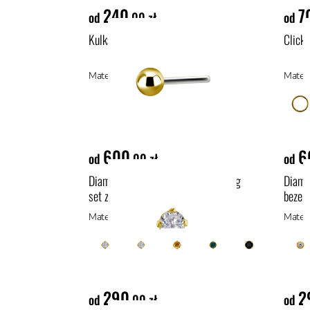
240
7
od
,00 zł
od
Kulka push-in z żółtego złota 18k
Clicke
Materiał: materiały hipoalergiczne
600
6
od
,00 zł
od
Diament lab-grown w oprawie prong
Diame
set ze złota 18k
bezel 
Materiał: materiały hipoalergiczne
Materi
290
2
od
,00 zł
od