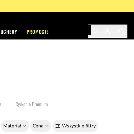
OUCHERY
PROMOCJE
Search
Twój profil
Twój ko
n
Cyrkonie Premium
Materiał
Cena
Wszystkie filtry