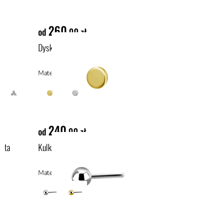
260
od
,00 zł
ze
Dysk push-in z żółtego złota 18k
Materiał: materiały hipoalergiczne
240
od
,00 zł
łota
Kulka push-in z białego złota 18k
Materiał: materiały hipoalergiczne