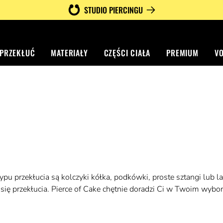
STUDIO PIERCINGU
 PRZEKŁUĆ
MATERIAŁY
CZĘŚCI CIAŁA
PREMIUM
V
pu przekłucia są kolczyki kółka, podkówki, proste sztangi lub la
się przekłucia. Pierce of Cake chętnie doradzi Ci w Twoim wyborz
w okolicy zawinięcia chrząstki. Jest kilka rodzajów piercingu heli