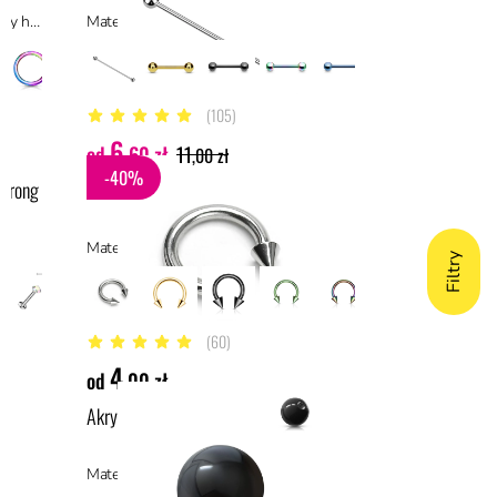
Materiał: tytan ASTM F136, materiały hipoalergiczne
Materiał: stal chirurgiczna 316L, stal
(105)
4.8 z 5 gwiazdek
6
od
,60 zł
11
,00 zł
-40%
 prong
Stalowa podkówka z kolcami
l
Materiał: stal chirurgiczna 316L, stal
Filtry
(60)
4.6 z 5 gwiazdek
4
od
,00 zł
Akrylowa czarna kulka z gwintem
Materiał: akryl