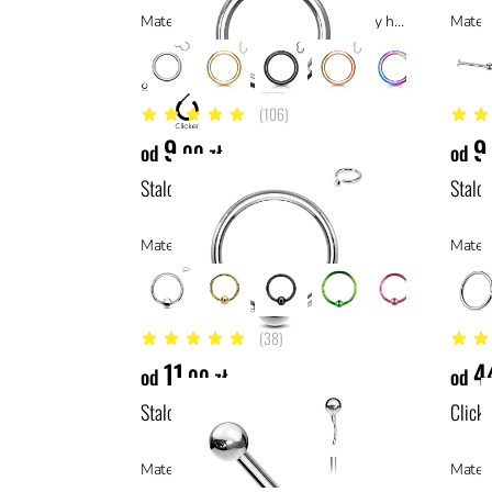
Materiał: tytan ASTM F136, materiały hipoalergiczne
(106)
4.5 z 5 gwiazdek
4.7 z 
9
9
od
,00 zł
od
Stalowe kółko zamykane kulką
Stalo
Materiał: stal chirurgiczna 316L, stal
Materi
(38)
4.9 z 5 gwiazdek
4.9 z 
11
4
od
,00 zł
od
Stalowy labret push in z kulką
Clicke
Materiał: stal chirurgiczna 316L, stal
Materi