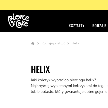
KSZTAŁTY
RODZAJE
Rodzaje przekłuć
Helix
HELIX
Jaki kolczyk wybrać do piercingu helix?
Najczęściej wybieranymi kolczykami do tego ty
lub bioplastu, który gwarantuje dobre gojenie 
Przekłucie helix robi się w chrząstce ucha lub 