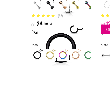
(57)
4.9 z 5 gwiazdek
5 z 5 
24
1
od
,00 zł
od
-4
Czarne kółko typu clicker
Tytan
Materiał: stal z powłoką PVD, stal