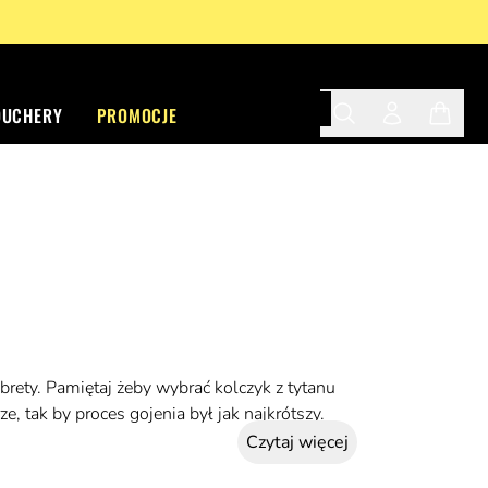
OUCHERY
PROMOCJE
Search
Twój profil
Twój ko
brety. Pamiętaj żeby wybrać kolczyk z tytanu
e, tak by proces gojenia był jak najkrótszy.
Czytaj więcej
x. Helix Standard to przekłucie w górnej części