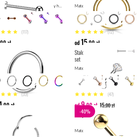
Materiał: tytan ASTM F136, materiały hipoalergiczne
(117)
(72)
5 gwiazdek
4.9 z 5 gwiazdek
15
,00 zł
od
,00 zł
we rozginane kółko
Stalowy labret push in z cyrkonią
set
ał: stal chirurgiczna 316L, stal
Materiał: stal chirurgiczna 316L, sta
(33)
(47)
5 gwiazdek
4.8 z 5 gwiazdek
4
9
,00 zł
od
,00 zł
15
,00 zł
-40%
r ze srebra
Złoty labret z kulką (pvd)
ał: srebro
Materiał: stal z powłoką PVD, stal