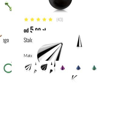
(43)
4.9 z 5 gwiazdek
5
od
,00 zł
owego
Stalowy kolec z gwintem
Materiał: stal chirurgiczna 316L, stal