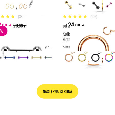
(38)
(106)
gwiazdek
5 z 5 gwiazdek
2
24
,00 zł
20
od
,00 zł
,00 zł
0%
owa sztanga z kulkami
Kółko typu clicker w kolorze róż
złota
Materiał: tytan ASTM F136, materiały hipoalergiczne
Materiał: stal z powłoką PVD, stal
NASTĘPNA STRONA