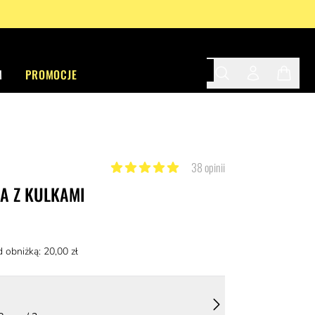
M
PROMOCJE
Search
Twój profil
Twój ko
38 opinii
A Z KULKAMI
d obniżką: 20
,00 zł