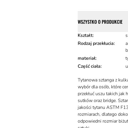
Szczegóły
WSZYSTKO O PRODUKCIE
Atrybuty produktu
Kształt
:
s
Rodzaj przekłucia
:
a
b
materiał
:
t
Część ciała
:
u
Opis
Tytanowa sztanga z kulk
wybór dla osób, które cen
przekłuć uszu takich jak h
sutków oraz bridge. Szta
jakości tytanu ASTM F136
rozmiarach, dlatego dok
odpowiedni rozmiar biżut
sztuki.