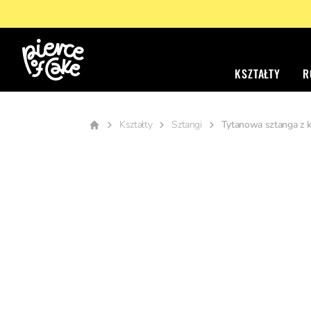
KSZTAŁTY
R
Kształty
Sztangi
Tytanowa sztanga z 