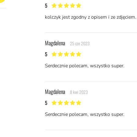
5
5 z 5 gwiazdek
kolczyk jest zgodny z opisem i ze zdjęciem.
Magdalena
25 cze 2023
5
5 z 5 gwiazdek
Serdecznie polecam, wszystko super.
Magdalena
8 kwi 2023
5
5 z 5 gwiazdek
Serdecznie polecam, wszystko super.