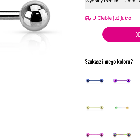
Wybrany rozmiar: 1.2 mm /
U Ciebie już
jutro
!
DO
Szukasz innego koloru?