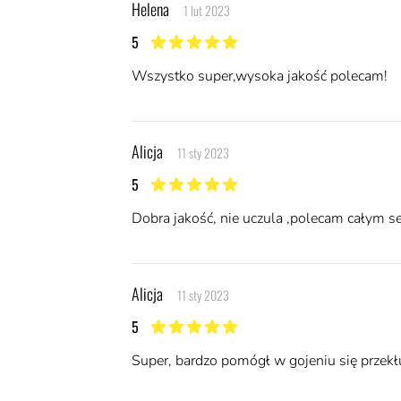
Helena
1 lut 2023
5
5 z 5 gwiazdek
Wszystko super,wysoka jakość polecam!
Alicja
11 sty 2023
5
5 z 5 gwiazdek
Dobra jakość, nie uczula ,polecam całym s
Alicja
11 sty 2023
5
5 z 5 gwiazdek
Super, bardzo pomógł w gojeniu się przekłu