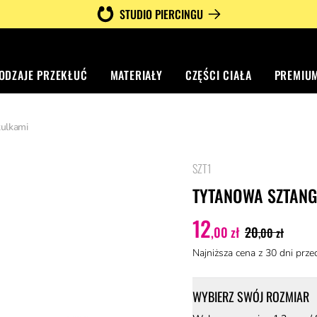
STUDIO PIERCINGU
ODZAJE PRZEKŁUĆ
MATERIAŁY
CZĘŚCI CIAŁA
PREMIU
kulkami
SZT1
5 z 5 gwiazdek
TYTANOWA SZTANG
12
,00 zł
20
,00 zł
Najniższa cena z 30 dni prze
WYBIERZ SWÓJ ROZMIAR