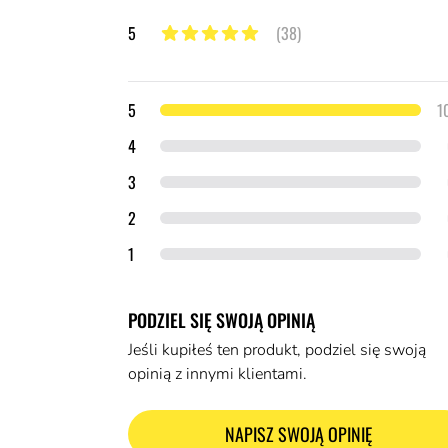
5
(38)
5 z 5 gwiazdek
Szczegóły opinii
gwiazdek
5
1
gwiazdki
4
gwiazdki
3
gwiazdki
2
gwiazdka
1
PODZIEL SIĘ SWOJĄ OPINIĄ
Jeśli kupiłeś ten produkt, podziel się swoją
opinią z innymi klientami.
NAPISZ SWOJĄ OPINIĘ