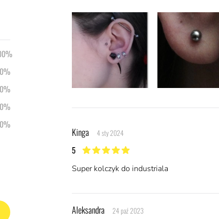
00%
0%
0%
0%
Ostatnie opinie
0%
Kinga
4 sty 2024
5
5 z 5 gwiazdek
Super kolczyk do industriala
Aleksandra
24 paź 2023