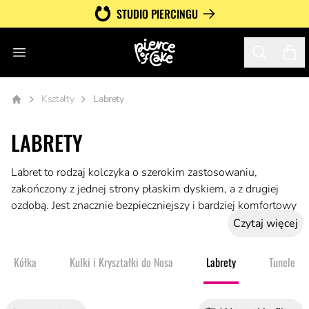
STUDIO PIERCINGU
Otwórz menu
Search
Twój
Kształty
Labrety
LABRETY
Labret to rodzaj kolczyka o szerokim zastosowaniu,
zakończony z jednej strony płaskim dyskiem, a z drugiej
ozdobą. Jest znacznie bezpieczniejszy i bardziej komfortowy
niż tradycyjne kolczyki na sztyft z zapięciem typu motylek.
Czytaj więcej
Stosuje się go w piercingu ust, a także w przekłuciach ucha,
policzków oraz w przekłuciu nosa typu nostril. Uznawany
Kółka
Kulki i Kryształki do Nosa
Labrety
Tunele i 
jest za uniwersalną i bezpieczną biżuterię, odpowiednią
zarówno do świeżych, jak i wygojonych przekłuć.