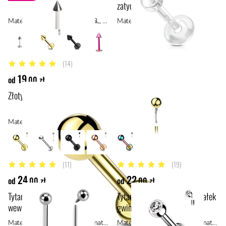
zatyczką
Materiał: stal chirurgiczna 316L, stal
Materiał: bioflex
(14)
4.5 z 5 gwiazdek
19
od
,00 zł
Złoty labret push in z kulką
Materiał: stal z powłoką PVD, stal
(11)
(19)
4.7 z 5 gwiazdek
4.8 z 5 gwiazdek
24
22
od
,00 zł
od
,00 zł
Tytanowy labret z gwintem
Tytanowy labret biały kryształek
wewnętrznym
gwint wewnętrzny
Materiał: tytan ASTM F136, materiały hipoalergiczne
Materiał: tytan ASTM F136, materiały hipoalergiczne