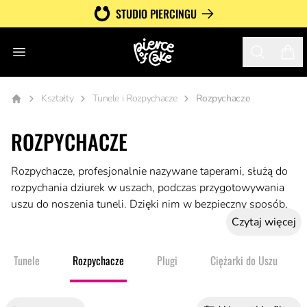
STUDIO PIERCINGU
Otwórz menu
Search
Twój
Kształty
Tunele i Rozpychacze
Rozpychacze
ROZPYCHACZE
Rozpychacze, profesjonalnie nazywane taperami, służą do
rozpychania dziurek w uszach, podczas przygotowywania
uszu do noszenia tuneli. Dzięki nim w bezpieczny sposób,
w odpowiednim tempie i etapami można przechodzić z
Czytaj więcej
mniejszych rozmiarów tuneli na większe.
Tunele
Rozpychacze
Plugi
Ciężarki do Uszu
Rozpychacze występują w wielu rozmiarach i wykonane są
z różnorodnych materiałów, tak by pasować do
różnorodnych potrzeb. Rozmiary zaczynają się od 1,2 mm i