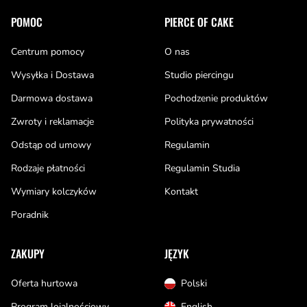
końcu, wykonane z różnych gatunków drewna - świetnie
POMOC
PIERCE OF CAKE
prezentują się na uchu, tworząc niepowtarzalny wizualny
efekt, jakiego nie udaje się osiągnąć innym kolczykiem.
Centrum pomocy
O nas
Użycie odpowiedniego rozpychacza jest najbardziej
Wysyłka i Dostawa
Studio piercingu
efektywną metodą rozciągania uszu. Sprawdź nasz
Darmowa dostawa
Pochodzenie produktów
Poradnik, by dowiedzieć się jak robić to bezpiecznie.
Pamiętaj, aby przy wyborze metody rozpychania uszu nie
Zwroty i reklamacje
Polityka prywatności
kierować się opiniami innych, warto spróbować kilku
Odstąp od umowy
Regulamin
różnych opcji i zobaczyć do dla naszego ciała i skóry będzie
Rodzaje płatności
Regulamin Studia
najlepsze. Nie ma jednego przepisu na dobrze rozepchane
uszy! Należy wypróbowywać rekomendowane metody i
Wymiary kolczyków
Kontakt
znaleźć dla siebie najbardziej odpowiednią.
Poradnik
ZAKUPY
JĘZYK
Oferta hurtowa
Polski
Program lojalnościowy
English