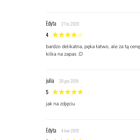
Edyta
27 lis 2020
4
4 z 5 gwiazdek
bardzo delikatna, pęka łatwo, ale za tą ce
kilka na zapas :D
julia
30 gru 2019
5
5 z 5 gwiazdek
jak na zdjęciu
Edyta
4 kwi 2019