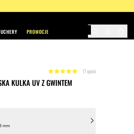
OUCHERY
PROMOCJE
Search
Twój profil
Twój ko
17 opinii
SKA KULKA UV Z GWINTEM
 3 mm