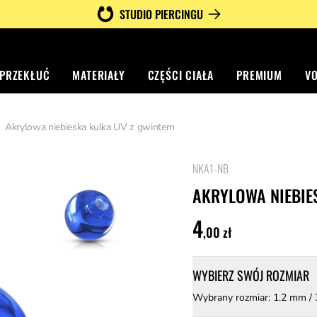
STUDIO PIERCINGU
 PRZEKŁUĆ
MATERIAŁY
CZĘŚCI CIAŁA
PREMIUM
V
Akrylowa niebieska kulka UV z gwintem
NKA1-NB
4.6 z 5 gwiazdek
AKRYLOWA NIEBIE
4
,00 zł
WYBIERZ SWÓJ ROZMIAR
Wybrany rozmiar: 1.2 mm /