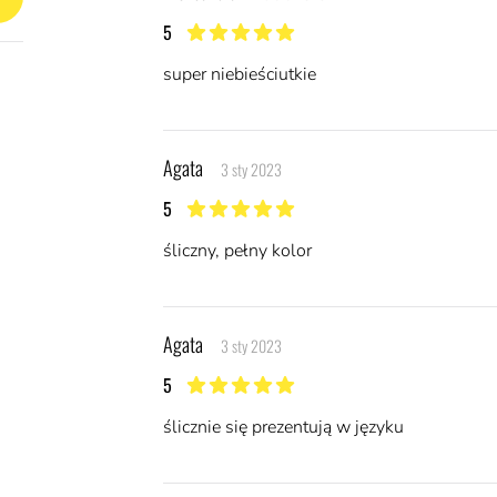
5
5 z 5 gwiazdek
super niebieściutkie
Agata
3 sty 2023
5
5 z 5 gwiazdek
śliczny, pełny kolor
Agata
3 sty 2023
5
5 z 5 gwiazdek
ślicznie się prezentują w języku