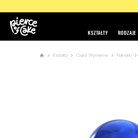
KSZTAŁTY
RODZAJE
Kształty
Części Wymienne
Nakrętki