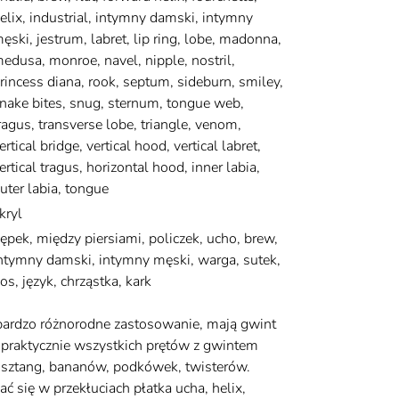
elix, industrial, intymny damski, intymny
ęski, jestrum, labret, lip ring, lobe, madonna,
edusa, monroe, navel, nipple, nostril,
rincess diana, rook, septum, sideburn, smiley,
nake bites, snug, sternum, tongue web,
ragus, transverse lobe, triangle, venom,
ertical bridge, vertical hood, vertical labret,
ertical tragus, horizontal hood, inner labia,
uter labia, tongue
kryl
ępek, między piersiami, policzek, ucho, brew,
ntymny damski, intymny męski, warga, sutek,
os, język, chrząstka, kark
bardzo różnorodne zastosowanie, mają gwint
 praktycznie wszystkich prętów z gwintem
 sztang, bananów, podkówek, twisterów.
ć się w przekłuciach płatka ucha, helix,