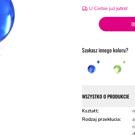
U Ciebie już
jutro
!
D
Szukasz innego koloru?
Szczegóły
WSZYSTKO O PRODUKCIE
Atrybuty produktu
Kształt
:
n
Rodzaj przekłucia
:
a
c
d