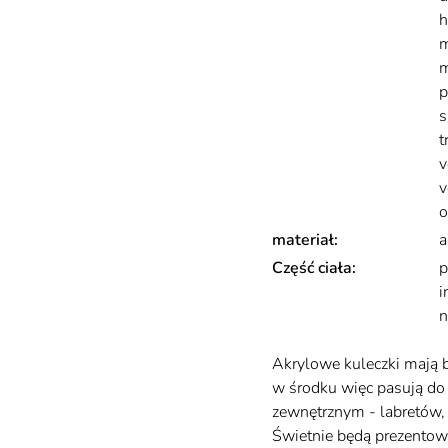
h
m
m
p
s
t
v
v
o
materiał
:
a
Część ciała
:
p
i
n
Opis
Akrylowe kuleczki mają 
w środku więc pasują do
zewnętrznym - labretów,
Świetnie będą prezentowa