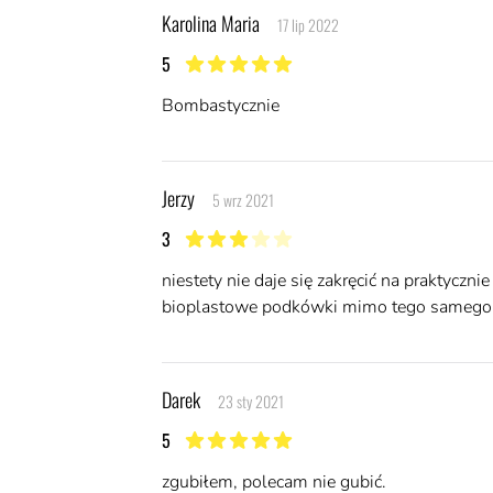
Karolina Maria
17 lip 2022
5
5 z 5 gwiazdek
Bombastycznie
Jerzy
5 wrz 2021
3
3 z 5 gwiazdek
niestety nie daje się zakręcić na praktyczn
bioplastowe podkówki mimo tego samego roz
Darek
23 sty 2021
5
5 z 5 gwiazdek
zgubiłem, polecam nie gubić.