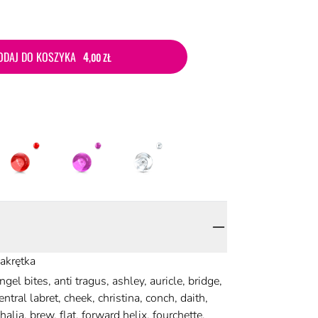
ODAJ DO KOSZYKA
4
,00 ZŁ
akrętka
ngel bites, anti tragus, ashley, auricle, bridge,
entral labret, cheek, christina, conch, daith,
halia, brew, flat, forward helix, fourchette,