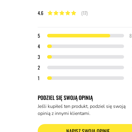
4.6
(17)
4.6 z 5 gwiazdek
Szczegóły opinii
gwiazdek
5
gwiazdki
4
gwiazdki
3
gwiazdki
2
gwiazdka
1
PODZIEL SIĘ SWOJĄ OPINIĄ
Jeśli kupiłeś ten produkt, podziel się swoją
opinią z innymi klientami.
NAPISZ SWOJĄ OPINIĘ