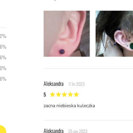
82%
6%
6%
0%
Ostatnie opinie
6%
Aleksandra
17 lis 2023
5
5 z 5 gwiazdek
zacna niebieska kuleczka
Aleksandra
25 cze 2023