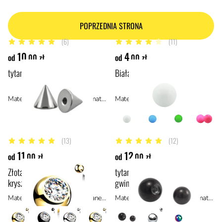
POPRZEDNIA STRONA
(6)
(11)
5 z 5 gwiazdek
4 z 5 gwiazdek
10
4
od
,00 zł
od
,00 zł
tytanowy kolec z gwintem
Biała, akrylowa kulka
Materiał: tytan ASTM F136, materiały hipoalergiczne
Materiał: akryl
(13)
(12)
4.9 z 5 gwiazdek
4.9 z 5 gwiazdek
11
12
od
,00 zł
od
,00 zł
Złota kulka z białym
tytanowa czarna kulka z
kryształkiem
gwintem
Materiał: stal anodowana tytanem, stal
Materiał: tytan ASTM F136, materiały hipoalergiczne