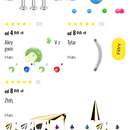
(22)
(16)
4 z 5 gwiazdek
5 z 5 gwiazdek
4
8
od
,00 zł
od
,00 zł
Akrylowa cytrynowa kulka UV z
Tytanowy banan
Filtry
gwintem
Materiał: akryl
Materiał: tytan ASTM F136, materiały hipoalergiczne
(6)
5 z 5 gwiazdek
8
od
,00 zł
Złoty kolec z gwintem
Materiał: stal anodowana tytanem, stal