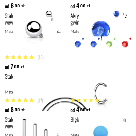
6
4
od
,00 zł
od
,00 zł
Stalowa kulka z gwintem
Akrylowa niebieska kulka UV z
wewnętrznym
gwintem
Materiał: stal chirurgiczna 316L, stal
Materiał: akryl
(16)
4.9 z 5 gwiazdek
7
od
,00 zł
Stalowy pręcik od podkówki
Materiał: stal chirurgiczna 316L, stal
(17)
(9)
4.8 z 5 gwiazdek
5 z 5 gwiazdek
8
4
od
,00 zł
od
,00 zł
Stalowy labret z gwintem
Błękitna, akrylowa kulka Neon
wewnętrznym
Materiał: stal chirurgiczna 316L, stal
Materiał: akryl