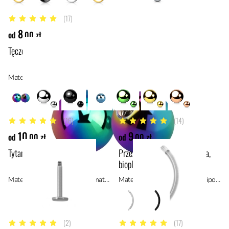
(17)
4.9 z 5 gwiazdek
8
od
,00 zł
Tęczowa kulka ze stali
Materiał: stal z powłoką PVD, stal
(16)
(14)
5 z 5 gwiazdek
4.9 z 5 gwiazdek
10
9
od
,00 zł
od
,00 zł
Tytanowy labret
Przeźroczysty pręt do banana,
bioplast
Materiał: tytan ASTM F136, materiały hipoalergiczne
Materiał: bioplast, materiały hipoalergiczne
(2)
(17)
5 z 5 gwiazdek
4.6 z 5 gwiazdek