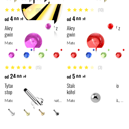
(10)
(10)
4.2 z 5 gwiazdek
4.2 z 5 gwiazdek
4
4
od
,00 zł
od
,00 zł
Akrylowa fioletowa kulka UV z
Akrylowa czerwona kulka UV z
gwintem
gwintem
Materiał: akryl
Materiał: akryl
(15)
(3)
4.9 z 5 gwiazdek
4.3 z 5 gwiazdek
24
5
od
,00 zł
od
,00 zł
Tytanowy labret push-in ze
Stalowa kulka z dziurkami (do
stopką w kształcie kwiatka
kółek)
Materiał: tytan ASTM F136, materiały hipoalergiczne
Materiał: stal chirurgiczna 316L, stal