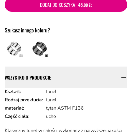
DODAJ DO KOSZYKA
45
,00 ZŁ
Szukasz innego koloru?
Szczegóły
WSZYSTKO O PRODUKCIE
Atrybuty produktu
Kształt
:
tunel
Rodzaj przekłucia
:
tunel
materiał
:
tytan ASTM F136
Część ciała
:
ucho
Opis
Klasyczny tunel w całości wykonany z najwyższej jakości