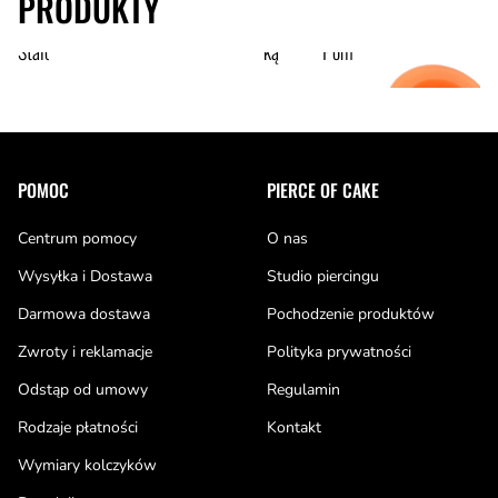
PRODUKTY
21
17
od
,00 zł
od
,00 zł
Stalowy tunel piła z odkręcaną ścianką
Pomarańczowy pusty tunel
Stopka
POMOC
PIERCE OF CAKE
Centrum pomocy
O nas
Wysyłka i Dostawa
Studio piercingu
Darmowa dostawa
Pochodzenie produktów
Zwroty i reklamacje
Polityka prywatności
Odstąp od umowy
Regulamin
Rodzaje płatności
Kontakt
Wymiary kolczyków