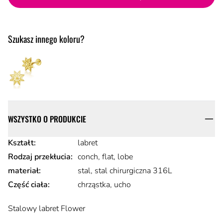
Szukasz innego koloru?
Szczegóły
WSZYSTKO O PRODUKCIE
Atrybuty produktu
Kształt
:
labret
Rodzaj przekłucia
:
conch, flat, lobe
materiał
:
stal, stal chirurgiczna 316L
Część ciała
:
chrząstka, ucho
Opis
Stalowy labret Flower