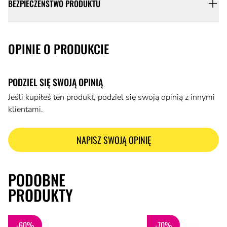
BEZPIECZEŃSTWO PRODUKTU
OPINIE O PRODUKCIE
PODZIEL SIĘ SWOJĄ OPINIĄ
Jeśli kupiłeś ten produkt, podziel się swoją opinią z innymi
klientami.
NAPISZ SWOJĄ OPINIĘ
PODOBNE
PRODUKTY
5
5
od
,20 zł
13
od
,70 zł
19
,00 zł
,00 zł
Labret z bioflexu z różowym
Labret Ferido z fioletowy
kryształkiem
-60%
-70%